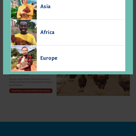
15 de septiembre de 2026
-
17 de septiembre de 2026
Asia
SPACE
Parc des Expositions de Rennes Aéroport
Rue Jules Vallès
,
35136
Rennes
,
France
Africa
Europe